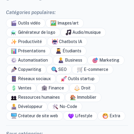
Catégories populaires:
Outils vidéo
Images/art
Générateur de logo
Audio/musique
Productivité
Chatbots IA
Présentations
Étudiants
Automatisation
Business
Marketing
Copywriting
SEO
E-commerce
Réseaux sociaux
Outils startup
Ventes
Finance
Droit
Ressources humaines
Immobilier
Développeur
No-Code
Créateur de site web
Lifestyle
Extra
Sous catégories: