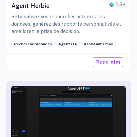
2,8K
Agent Herbie
Rationalisez vos recherches, intégrez les
données, générez des rapports personnalisés et
améliorez la prise de décision.
Recherche/données
Agents IA
Assistant Email
Plus d'infos