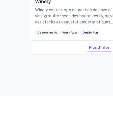
Winely
Winely est une app de gestion de cave à
vins gratuite : scan des bouteilles IA, suiv
des stocks et dégustations, statistiques
détaillées de sa cave, etc.
Détection IA
Workflow
Outils Fun
Plus d'infos