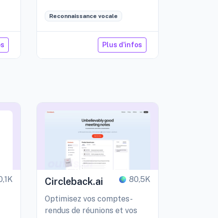
Reconnaissance vocale
os
Plus d'infos
0,1K
80,5K
Circleback.ai
Optimisez vos comptes-
rendus de réunions et vos