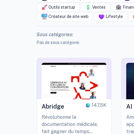
Outils startup
Ventes
Finan
Créateur de site web
Lifestyle
Sous catégories:
Pas de sous catégorie
147,5K
Abridge
AI
Révolutionne la
Amé
documentation médicale,
app
fait gagner du temps,
tra