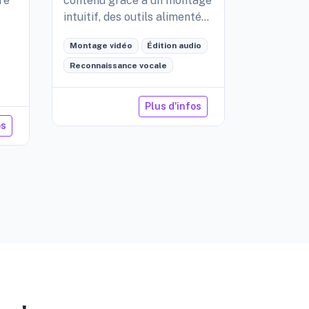
re
contenu grâce à un montage
intuitif, des outils alimentés
par l'IA et une collaboration
Montage vidéo
Édition audio
fluide.
Reconnaissance vocale
Plus d'infos
os