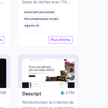
listes de tâches avec l'IA,
pour garantir efficacité et
Assistant personnel
sécurité des données.
Reconnaissance vocale
Agents IA
os
Plus d'infos
1,0M
2,7M
Descript
Révolutionnez la création de