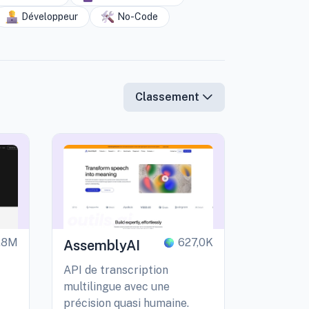
Développeur
No-Code
Classement
,8M
627,0K
AssemblyAI
API de transcription
multilingue avec une
précision quasi humaine.