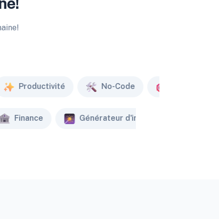
ne!
maine!
Productivité
No-Code
Marketing
Finance
Générateur d'image
Créate