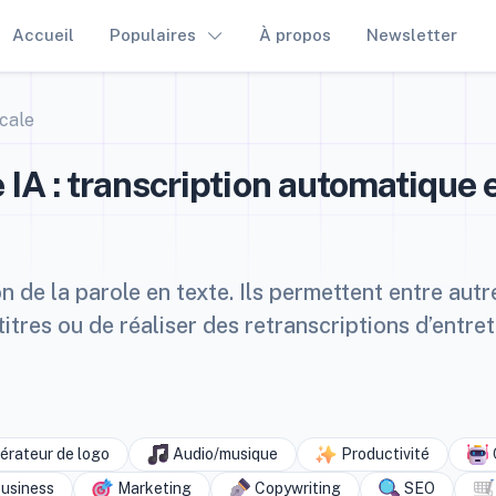
Accueil
Populaires
À propos
Newsletter
cale
IA : transcription automatique 
n de la parole en texte. Ils permettent entre autr
itres ou de réaliser des retranscriptions d’entre
rateur de logo
Audio/musique
Productivité
usiness
Marketing
Copywriting
SEO