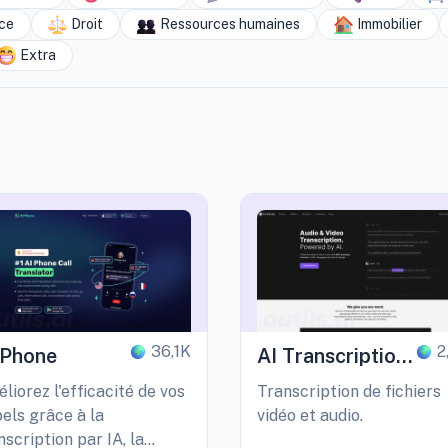
ce
Droit
Ressources humaines
Immobilier
Extra
36,1K
2
 Phone
AI Transcription
by Riverside
liorez l'efficacité de vos
Transcription de fichiers
els grâce à la
vidéo et audio.
nscription par IA, la