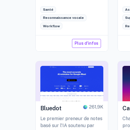
améliore les soins, AI
con
Santé
As
intégrée avec Epic.
rép
tem
Reconnaissance vocale
Su
Workflow
Re
Plus d'infos
261,9K
Bluedot
Ca
Le premier preneur de notes
Cha
basé sur l'IA soutenu par
pro