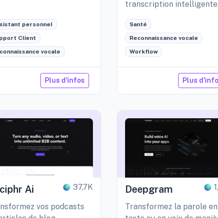
transcription intelligente
par IA et des outils de
sistant personnel
Santé
gestion intégrés.
pport Client
Reconnaissance vocale
connaissance vocale
Workflow
Plus d'infos
Plus d'inf
37,7K
ciphr Ai
Deepgram
nsformez vos podcasts
Transformez la parole en