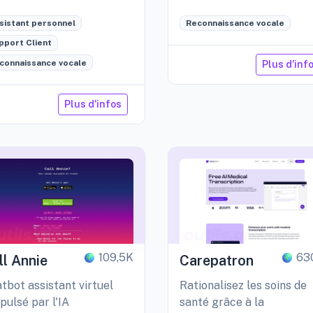
fidentialité et les
sistant personnel
Reconnaissance vocale
onses intelligentes en
ps réel.
pport Client
connaissance vocale
Plus d'inf
Plus d'infos
109,5K
63
ll Annie
Carepatron
tbot assistant virtuel
Rationalisez les soins de
pulsé par l'IA
santé grâce à la