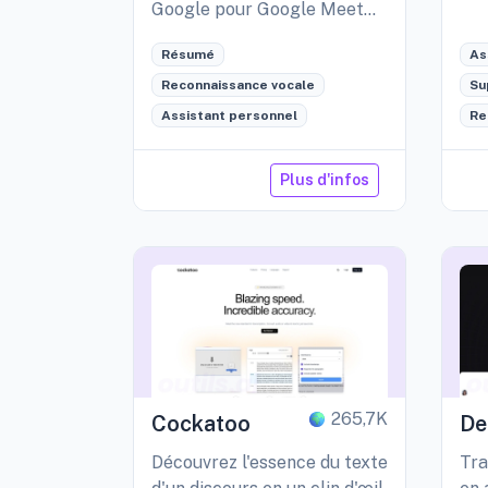
Google pour Google Meet
enregistre vos réunions sans
Résumé
As
nécessiter la présence de
bots dans l'appel.
Reconnaissance vocale
Su
Assistant personnel
Re
Plus d'infos
265,7K
Cockatoo
De
Découvrez l'essence du texte
Tra