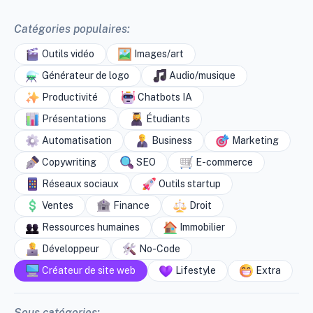
Catégories populaires:
Outils vidéo
Images/art
Générateur de logo
Audio/musique
Productivité
Chatbots IA
Présentations
Étudiants
Automatisation
Business
Marketing
Copywriting
SEO
E-commerce
Réseaux sociaux
Outils startup
Ventes
Finance
Droit
Ressources humaines
Immobilier
Développeur
No-Code
Créateur de site web
Lifestyle
Extra
Sous catégories: