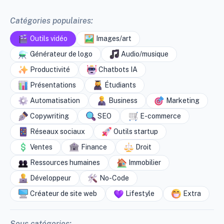
Catégories populaires:
Outils vidéo
Images/art
Générateur de logo
Audio/musique
Productivité
Chatbots IA
Présentations
Étudiants
Automatisation
Business
Marketing
Copywriting
SEO
E-commerce
Réseaux sociaux
Outils startup
Ventes
Finance
Droit
Ressources humaines
Immobilier
Développeur
No-Code
Créateur de site web
Lifestyle
Extra
Sous catégories: