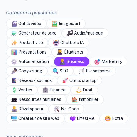
Catégories populaires:
Outils vidéo
Images/art
Générateur de logo
Audio/musique
Productivité
Chatbots IA
Présentations
Étudiants
Automatisation
Business
Marketing
Copywriting
SEO
E-commerce
Réseaux sociaux
Outils startup
Ventes
Finance
Droit
Ressources humaines
Immobilier
Développeur
No-Code
Créateur de site web
Lifestyle
Extra
Sous catégories: