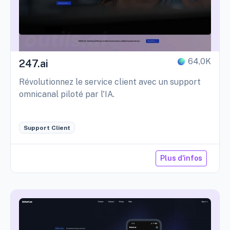
64,0K
247.ai
Révolutionnez le service client avec un support
omnicanal piloté par l'IA.
Support Client
Plus d'infos