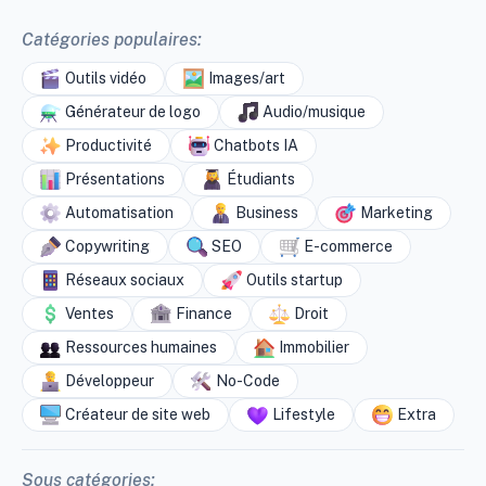
Catégories populaires:
Outils vidéo
Images/art
Générateur de logo
Audio/musique
Productivité
Chatbots IA
Présentations
Étudiants
Automatisation
Business
Marketing
Copywriting
SEO
E-commerce
Réseaux sociaux
Outils startup
Ventes
Finance
Droit
Ressources humaines
Immobilier
Développeur
No-Code
Créateur de site web
Lifestyle
Extra
Sous catégories: