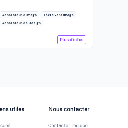
édition int
Générateur d'image
Texte vers image
Générateu
Générateur de Design
Retouche 
Plus d'infos
ens utiles
Nous contacter
cueil
Contacter l'équipe