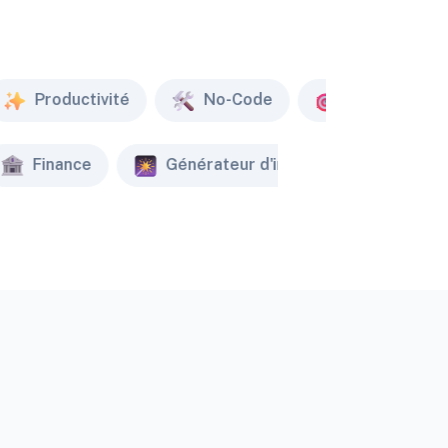
Productivité
No-Code
Marketing
Finance
Générateur d'image
Créate