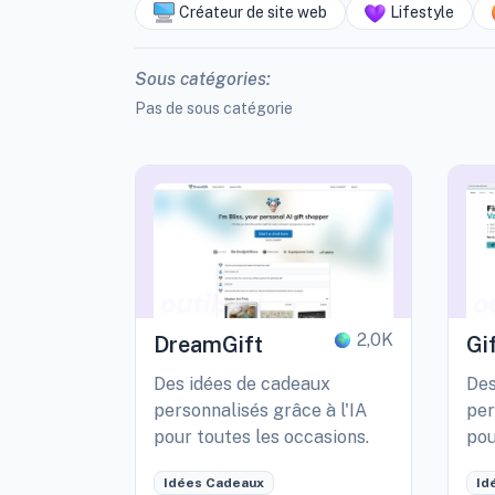
Créateur de site web
Lifestyle
Sous catégories:
Pas de sous catégorie
2,0K
DreamGift
Gi
Des idées de cadeaux
Des
personnalisés grâce à l'IA
per
pour toutes les occasions.
pou
Idées Cadeaux
Id