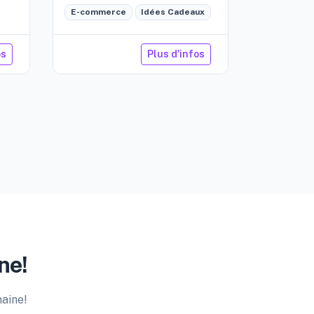
E-commerce
Idées Cadeaux
os
Plus d'infos
ne!
maine!