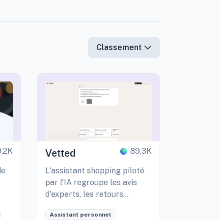
Classement
0,2K
89,3K
Vetted
de
L'assistant shopping piloté
par l'IA regroupe les avis
d'experts, les retours
.
utilisateurs et les idées
Assistant personnel
partagées sur Reddit.