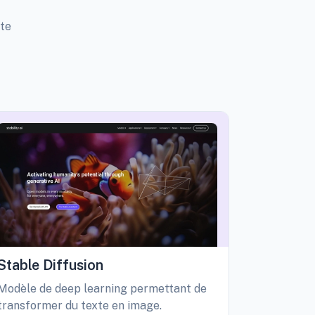
tte
Stable Diffusion
Playgro
Modèle de deep learning permettant de
Libérez vo
transformer du texte en image.
création d