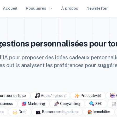
Accueil
Populaires
À propos
Newsletter
gestions personnalisées pour t
 l'IA pour proposer des idées cadeaux personnalis
 Ces outils analysent les préférences pour suggér
rateur de logo
Audio/musique
Productivité
usiness
Marketing
Copywriting
SEO
ce
Droit
Ressources humaines
Immobilier