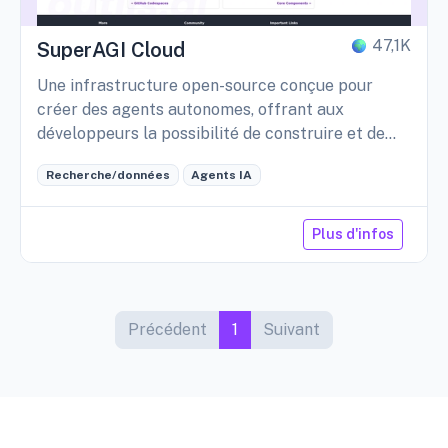
47,1K
SuperAGI Cloud
Une infrastructure open-source conçue pour
créer des agents autonomes, offrant aux
développeurs la possibilité de construire et de
déployer ces agents de manière efficace pour
Recherche/données
Agents IA
diverses applications.
Plus d'infos
Précédent
1
Suivant