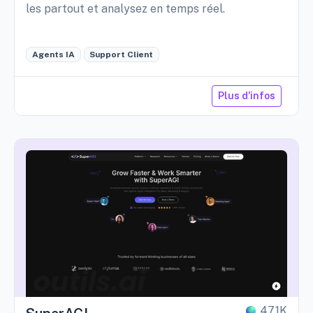
les partout et analysez en temps réel.
Agents IA
Support Client
Plus d'infos
47,1K