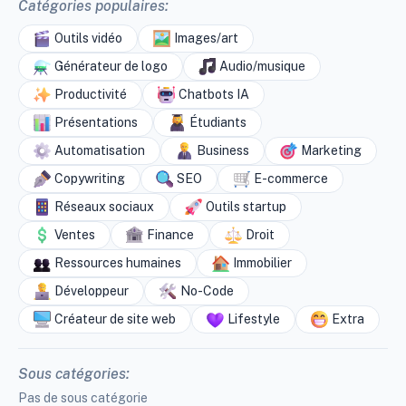
Catégories populaires:
Outils vidéo
Images/art
Générateur de logo
Audio/musique
Productivité
Chatbots IA
Présentations
Étudiants
Automatisation
Business
Marketing
Copywriting
SEO
E-commerce
Réseaux sociaux
Outils startup
Ventes
Finance
Droit
Ressources humaines
Immobilier
Développeur
No-Code
Créateur de site web
Lifestyle
Extra
Sous catégories:
Pas de sous catégorie