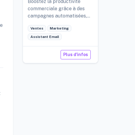
Boostez la productivité
commerciale grâce à des
campagnes automatisées,
une engagement multi-
ée
Ventes
Marketing
canaux et des analyses
éclairantes.
Assistant Email
Plus d'infos
t