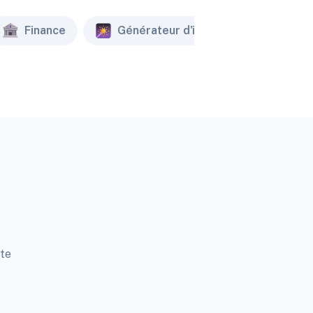
Finance
Générateur d'image
Créat
tte