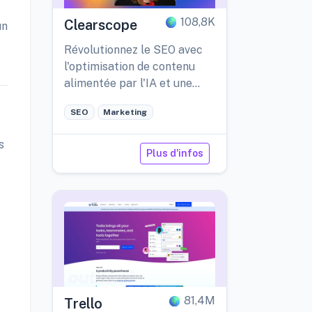
108,8K
Clearscope
un
Révolutionnez le SEO avec
l'optimisation de contenu
alimentée par l'IA et une
intégration fluide des outils.
SEO
Marketing
s
Plus d'infos
81,4M
Trello