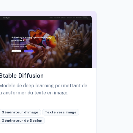
Stable Diffusion
Playgro
Modèle de deep learning permettant de
Libérez vo
transformer du texte en image.
création d
édition int
Générateur d'image
Texte vers image
Générateu
Générateur de Design
Retouche 