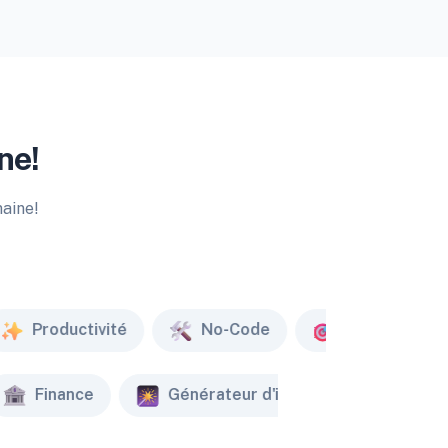
ne!
maine!
Productivité
No-Code
Marketing
Finance
Générateur d'image
Créat