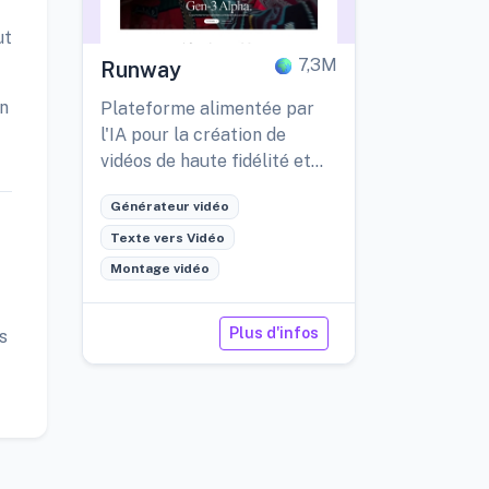
ut
7,3M
Runway
on
Plateforme alimentée par
l'IA pour la création de
vidéos de haute fidélité et
entièrement
Générateur vidéo
personnalisables.
Texte vers Vidéo
Montage vidéo
Plus d'infos
s