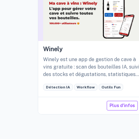
Winely
Winely est une app de gestion de cave à
vins gratuite : scan des bouteilles IA, suiv
des stocks et dégustations, statistiques
détaillées de sa cave, etc.
Détection IA
Workflow
Outils Fun
Plus d'infos