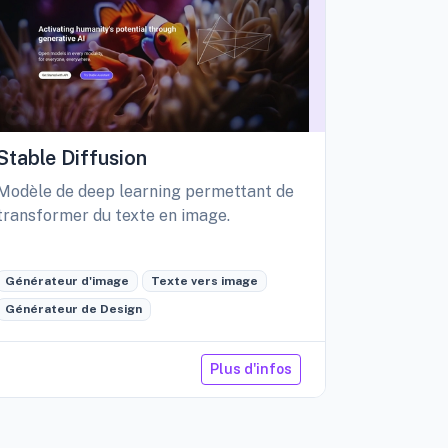
Stable Diffusion
Playgro
Modèle de deep learning permettant de
Libérez vo
transformer du texte en image.
création d
édition int
Générateur d'image
Texte vers image
Générateu
Générateur de Design
Retouche 
Plus d'infos