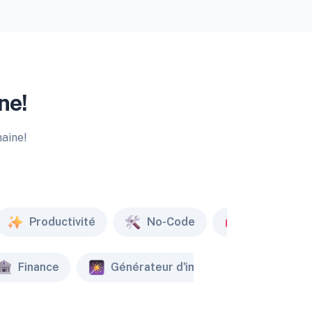
ne!
maine!
Productivité
No-Code
Marketing
Finance
Générateur d'image
Créate