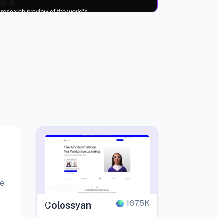
te
167,5K
Colossyan