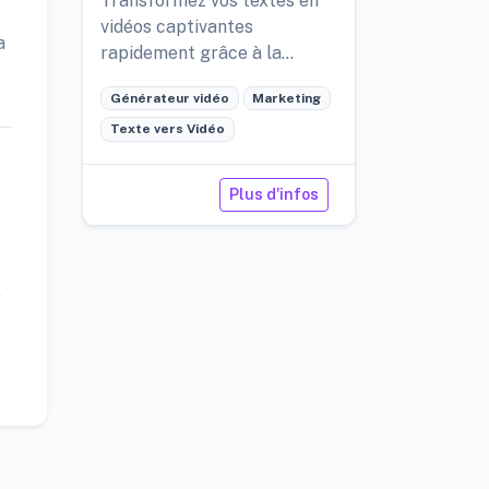
Transformez vos textes en
vidéos captivantes
a
rapidement grâce à la
simplicité et à la créativité
Générateur vidéo
Marketing
offertes par l'IA.
Texte vers Vidéo
Plus d'infos
r