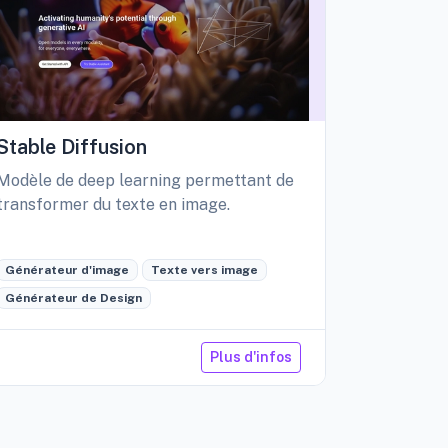
Stable Diffusion
Playgro
Modèle de deep learning permettant de
Libérez vo
transformer du texte en image.
création d
édition int
Générateur d'image
Texte vers image
Générateu
Générateur de Design
Retouche 
Plus d'infos