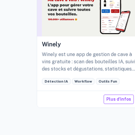
Winely
Winely est une app de gestion de cave à
vins gratuite : scan des bouteilles IA, suiv
des stocks et dégustations, statistiques
détaillées de sa cave, etc.
Détection IA
Workflow
Outils Fun
Plus d'infos