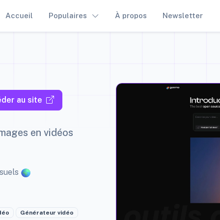
Accueil
Populaires
À propos
Newsletter
der au site
images en vidéos
nsuels
déo
Générateur vidéo