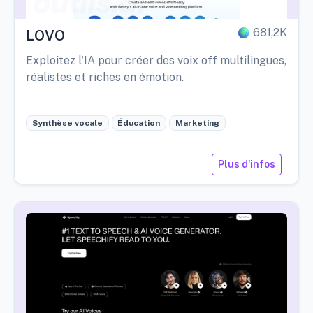
681,2K
LOVO
Exploitez l'IA pour créer des voix off multilingues,
réalistes et riches en émotion.
Synthèse vocale
Éducation
Marketing
Plus d'infos