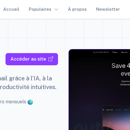
Accueil
Populaires
À propos
Newsletter
Accéder au site
l grâce à l'IA, à la
roductivité intuitives.
eurs mensuels