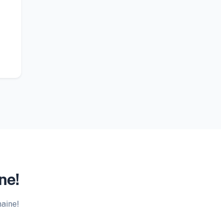
ne!
maine!