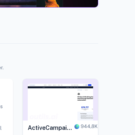
r.
es
944,8K
ActiveCampaign
l