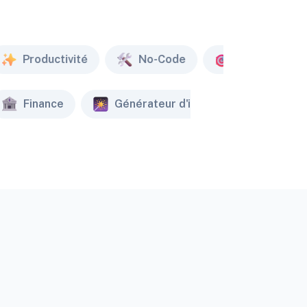
Productivité
No-Code
Marketing
Finance
Générateur d'image
Créat