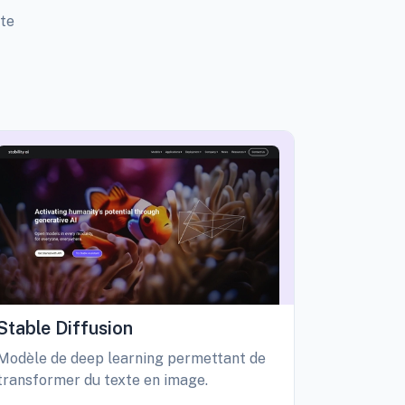
tte
Stable Diffusion
Playgro
Modèle de deep learning permettant de
Libérez vo
transformer du texte en image.
création d
édition int