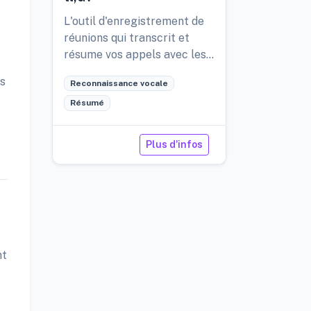
L'outil d'enregistrement de
réunions qui transcrit et
résume vos appels avec les
clients, les prospects et
es
Reconnaissance vocale
votre équipe.
Résumé
Plus d'infos
nt