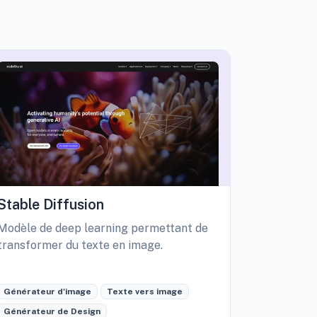
Stable Diffusion
Playgro
Modèle de deep learning permettant de
Libérez vo
transformer du texte en image.
création d
édition int
Générateur d'image
Texte vers image
Générateu
Générateur de Design
Retouche 