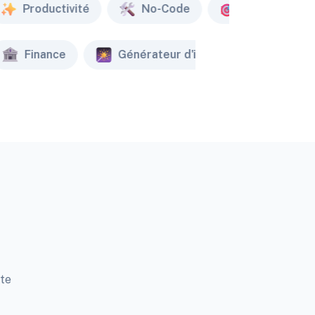
Productivité
No-Code
Marketing
Finance
Générateur d'image
Créat
tte