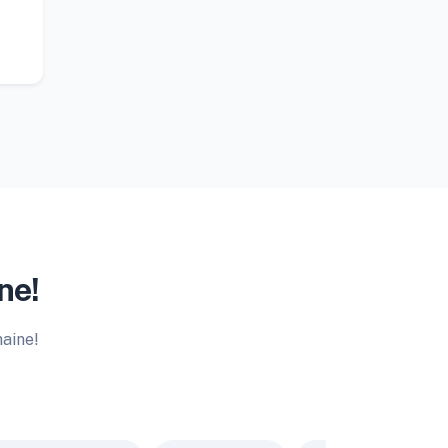
ne!
maine!