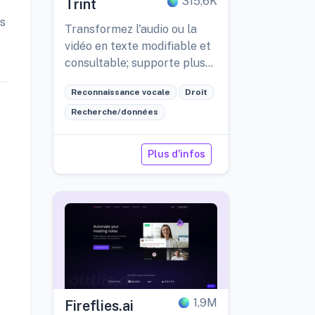
315,6K
Trint
es
Transformez l'audio ou la
vidéo en texte modifiable et
consultable; supporte plus
de 40 langues.
Reconnaissance vocale
Droit
Recherche/données
Plus d'infos
1,9M
Fireflies.ai