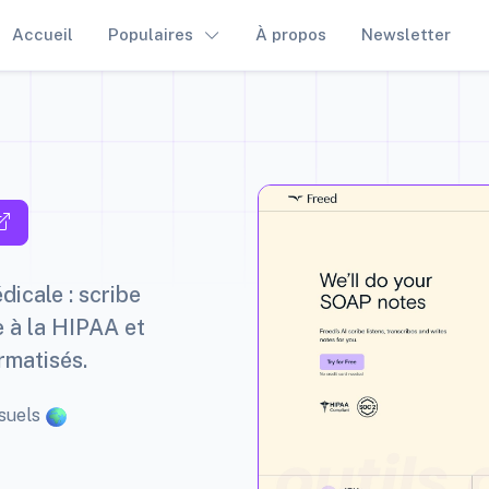
Accueil
Populaires
À propos
Newsletter
icale : scribe
e à la HIPAA et
rmatisés.
nsuels