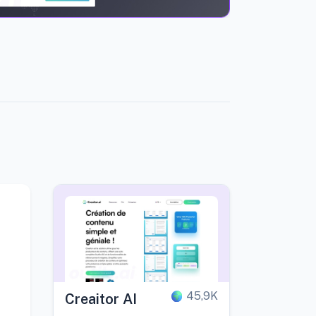
45,9K
Creaitor AI