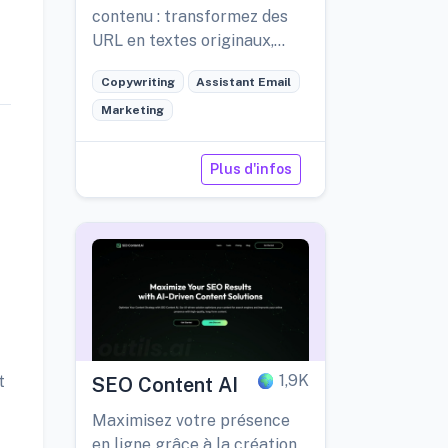
contenu : transformez des
URL en textes originaux,
rapidement et avec un style
Copywriting
Assistant Email
proche de celui d'un humain
grâce à une IA avancée.
Marketing
Plus d'infos
1,9K
t
SEO Content AI
Maximisez votre présence
en ligne grâce à la création