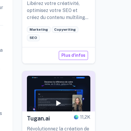
Libérez votre créativité,
ur
optimisez votre SEO et
créez du contenu multilingue
en toute simplicité grâce à
Marketing
Copywriting
l'assistance à l'écriture
alimentée par l'IA.
SEO
la
Plus d'infos
e
s
11,2K
Tugan.ai
Révolutionnez la création de