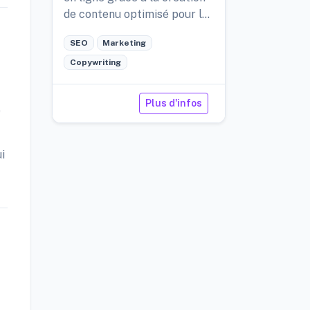
de contenu optimisé pour le
SEO, propulsée par l'IA, avec
SEO
Marketing
un support multilingue.
Copywriting
Plus d'infos
e
i