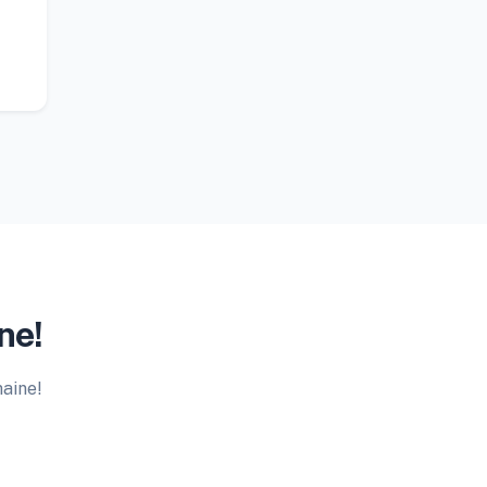
ne!
maine!