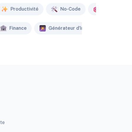
Productivité
No-Code
Marketing
Finance
Générateur d'image
Créat
tte