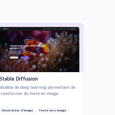
Stable Diffusion
Playgro
Modèle de deep learning permettant de
Libérez vo
transformer du texte en image.
création d
édition int
Générateur d'image
Texte vers image
Générateu