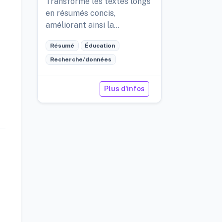
Transforme les textes longs
en résumés concis,
améliorant ainsi la
compréhension et faisant
Résumé
Éducation
gagner du temps.
Recherche/données
Plus d'infos