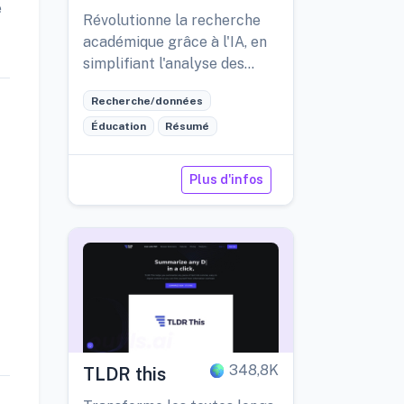
é
Révolutionne la recherche
académique grâce à l'IA, en
simplifiant l'analyse des
articles et la synthèse des
Recherche/données
données.
Éducation
Résumé
Plus d'infos
348,8K
TLDR this