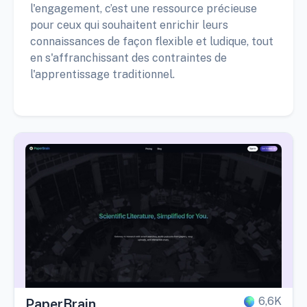
l'engagement, c’est une ressource précieuse
pour ceux qui souhaitent enrichir leurs
connaissances de façon flexible et ludique, tout
en s'affranchissant des contraintes de
l'apprentissage traditionnel.
6,6K
PaperBrain