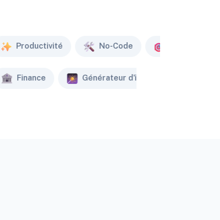
Productivité
No-Code
Marketing
Finance
Générateur d'image
Créat