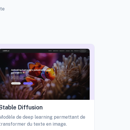
tte
Stable Diffusion
Playgro
Modèle de deep learning permettant de
Libérez vo
transformer du texte en image.
création d