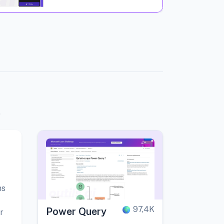
.
ns
97,4K
Power Query
r