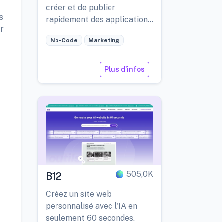
créer et de publier
s
rapidement des applications
ur
d'IA, tout en offrant la
No-Code
Marketing
possibilité de les mettre à
jour et de les peaufiner.
Plus d'infos
t
505,0K
B12
Créez un site web
personnalisé avec l'IA en
seulement 60 secondes.