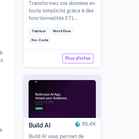
Transformez vos données en
toute simplicité grâce à des
fonctionnalités ETL
intuitives.
Tableur
Workflow
No-Code
eb
Plus d'infos
st
t
85,4K
Build AI
s
Build AI vous permet de