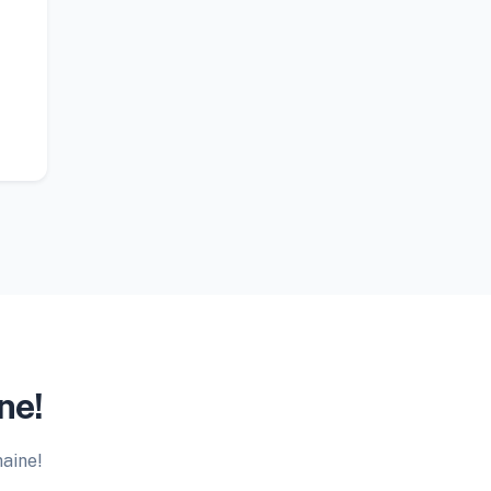
ne!
maine!