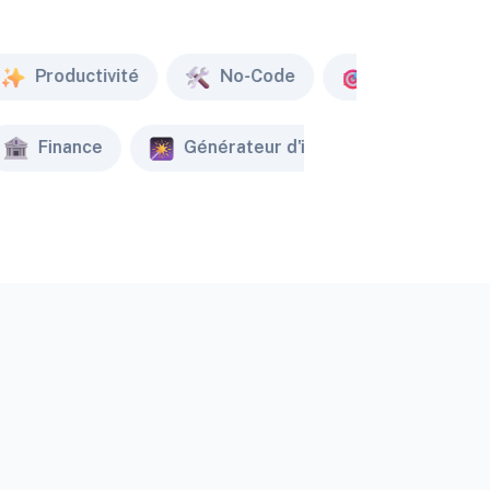
Productivité
No-Code
Marketing
Finance
Générateur d'image
Créat