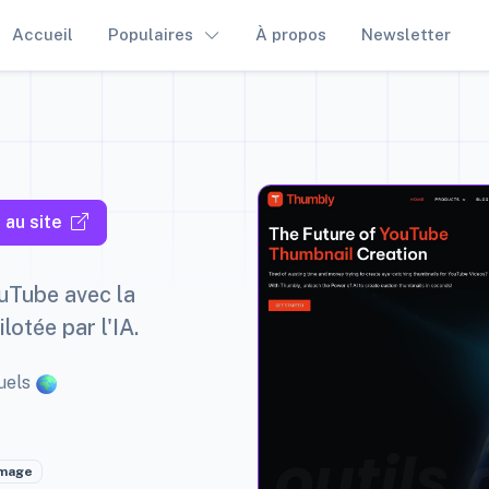
Accueil
Populaires
À propos
Newsletter
au site
uTube avec la
lotée par l'IA.
uels
image