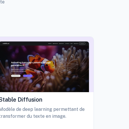
tte
Stable Diffusion
Playgro
Modèle de deep learning permettant de
Libérez vo
transformer du texte en image.
création d
édition int