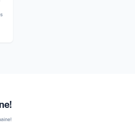
r
os
ne!
maine!