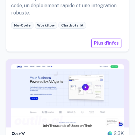
code, un déploiement rapide et une intégration
robuste.
No-Code
Workflow
Chatbots IA
Plus d'infos
2,3K
BotX