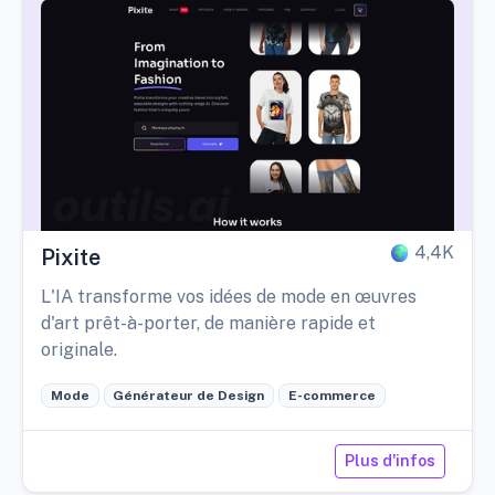
4,4K
Pixite
L'IA transforme vos idées de mode en œuvres
d'art prêt-à-porter, de manière rapide et
originale.
Mode
Générateur de Design
E-commerce
Plus d'infos