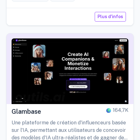
Plus d'infos
164,7K
Glambase
Une plateforme de création d'influenceurs basée
sur l'IA, permettant aux utilisateurs de concevoir
des modèles d'IA ultra-réalistes et de gagner de