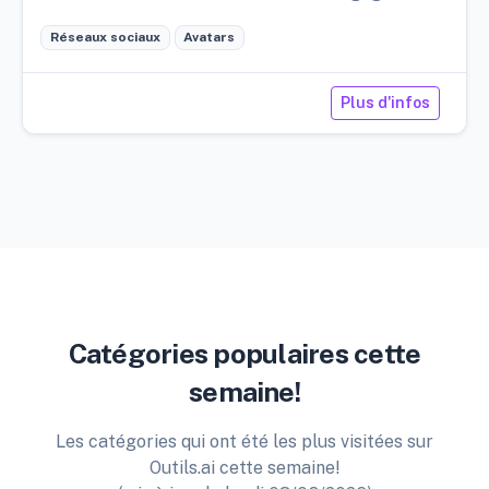
manière autonome tandis que leurs personnages
Réseaux sociaux
Avatars
virtuels interagissent avec le public et produisent
du contenu exclusif.
Plus d'infos
Catégories populaires cette
semaine!
Les catégories qui ont été les plus visitées sur
Outils.ai cette semaine!