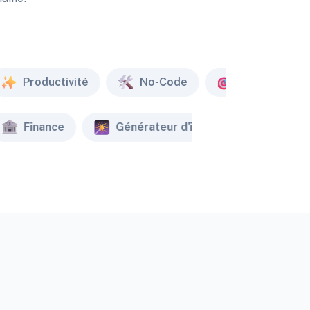
Productivité
No-Code
Marketing
Finance
Générateur d'image
Créat