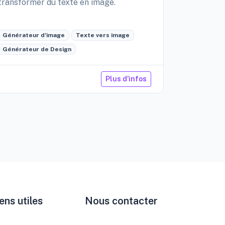
transformer du texte en image.
création d
édition int
Générateur d'image
Texte vers image
Générateu
Générateur de Design
Retouche 
Plus d'infos
ens utiles
Nous contacter