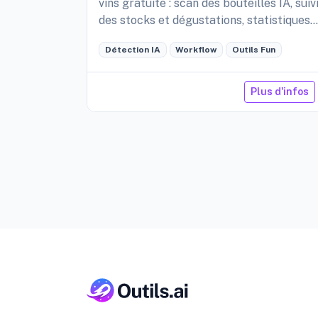
vins gratuite : scan des bouteilles IA, suiv
des stocks et dégustations, statistiques
détaillées de sa cave, etc.
Détection IA
Workflow
Outils Fun
Plus d'infos