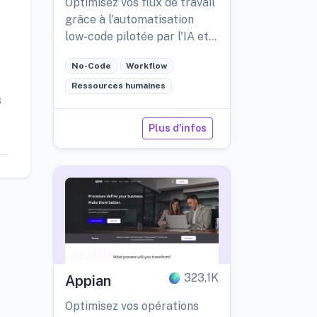
Optimisez vos flux de travail
grâce à l'automatisation
low-code pilotée par l'IA et
des intégrations solides.
No-Code
Workflow
Ressources humaines
s
Plus d'infos
323,1K
Appian
Optimisez vos opérations