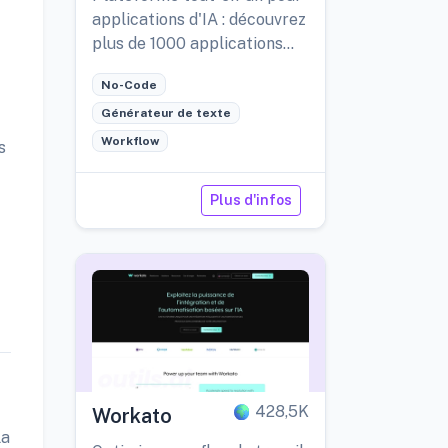
applications d'IA : découvrez
plus de 1000 applications
d'IA ! Profitez gratuitement
No-Code
de GPT-4 et Claude 3 inclus
!
Générateur de texte
Workflow
s
Plus d'infos
428,5K
Workato
la