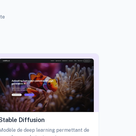
tte
Stable Diffusion
Playgro
Modèle de deep learning permettant de
Libérez vo