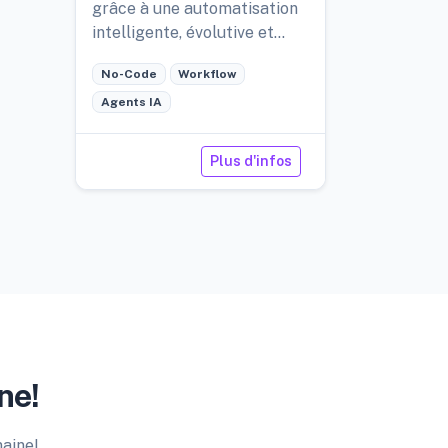
grâce à une automatisation
intelligente, évolutive et
low-code.
No-Code
Workflow
Agents IA
Plus d'infos
ne!
maine!