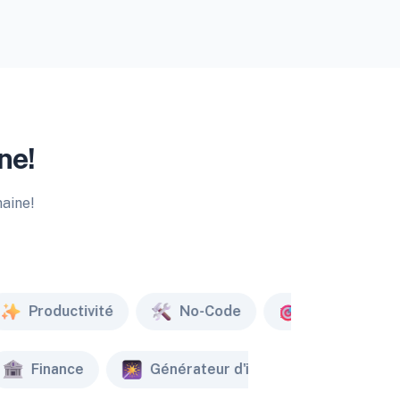
ne!
maine!
Productivité
No-Code
Marketing
Finance
Générateur d'image
Créat