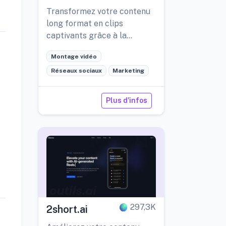
Transformez votre contenu
long format en clips
captivants grâce à la
repurposing intelligente
Montage vidéo
assistée par l'IA.
Réseaux sociaux
Marketing
Plus d'infos
297,3K
2short.ai