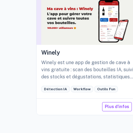
Winely
Winely est une app de gestion de cave à
vins gratuite : scan des bouteilles IA, suiv
des stocks et dégustations, statistiques
détaillées de sa cave, etc.
Détection IA
Workflow
Outils Fun
Plus d'infos