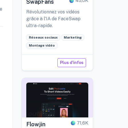
45,0K
SwapFans
de
Révolutionnez vos vidéos
grâce à l'IA de FaceSwap
ultra-rapide.
Réseaux sociaux
Marketing
Montage vidéo
Plus d'infos
71,6K
Flowjin