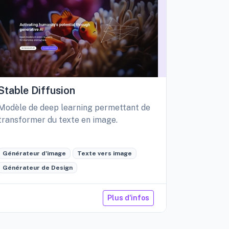
Stable Diffusion
Playgro
Modèle de deep learning permettant de
Libérez vo
transformer du texte en image.
création d
édition int
Générateur d'image
Texte vers image
Générateu
Générateur de Design
Retouche 
Plus d'infos