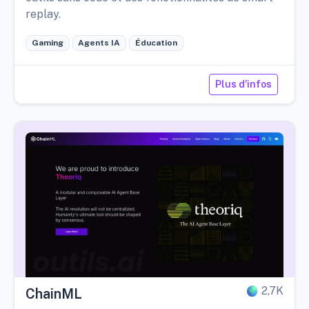
replay.
Gaming
Agents IA
Éducation
Plus d'infos
2,7K
ChainML