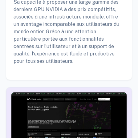
Sa capacité à proposer une large gamme des
derniers GPU NVIDIA à des prix compétitifs,
associée à une infrastructure mondiale, offre
un avantage incomparable aux utilisateurs du
monde entier. Grâce à une attention
particulière portée aux fonctionnalités
centrées sur l'utilisateur et à un support de
qualité, l'expérience est fluide et productive
pour tous ses utilisateurs.