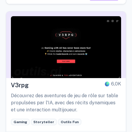
6,0K
V3rpg
Découvrez des aventures de jeu de rôle sur table
propulsées par l'IA, avec des récits dynamiques
et une interaction multijoueur.
Gaming
Storyteller
Outils Fun