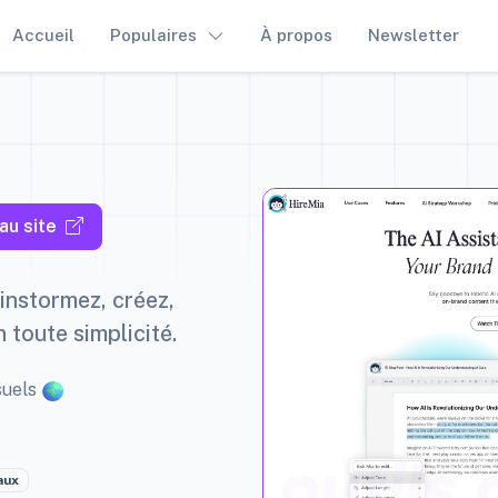
Accueil
Populaires
À propos
Newsletter
au site
ainstormez, créez,
 toute simplicité.
suels
aux