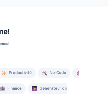
ne!
maine!
Productivité
No-Code
Marketing
Finance
Générateur d'image
Créate