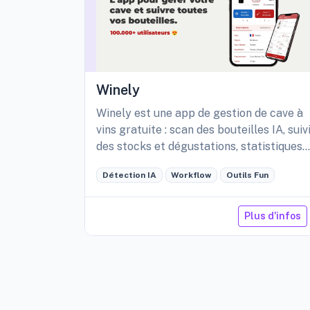
Winely
Winely est une app de gestion de cave à
vins gratuite : scan des bouteilles IA, suiv
des stocks et dégustations, statistiques
détaillées de sa cave, etc.
Détection IA
Workflow
Outils Fun
Plus d'infos