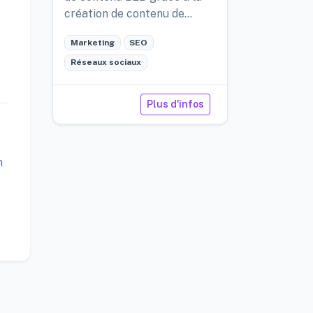
création de contenu de
niveau expert et optimisé
Marketing
SEO
pour le référencement,
propulsée par l'IA.
Réseaux sociaux
Plus d'infos
n