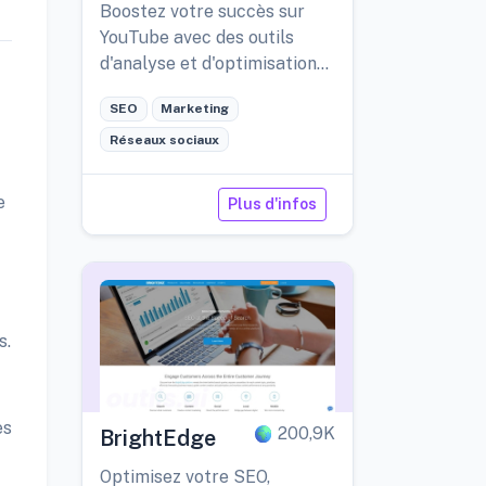
Boostez votre succès sur
YouTube avec des outils
d'analyse et d'optimisation
alimentés par l'IA.
SEO
Marketing
Réseaux sociaux
e
Plus d'infos
s.
es
200,9K
BrightEdge
Optimisez votre SEO,