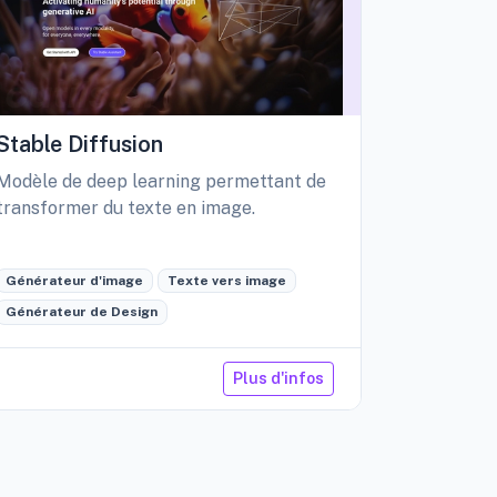
Stable Diffusion
Playgro
Modèle de deep learning permettant de
Libérez vo
transformer du texte en image.
création d
édition int
Générateur d'image
Texte vers image
Générateu
Générateur de Design
Retouche 
Plus d'infos