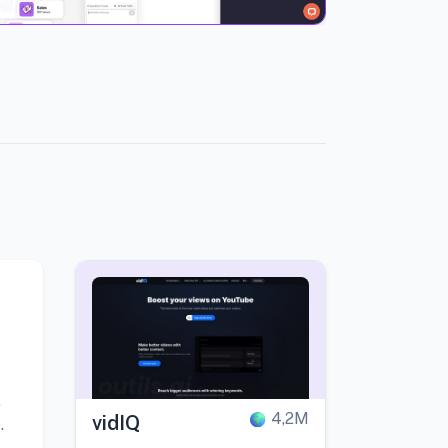
,
4,2M
vidIQ
.