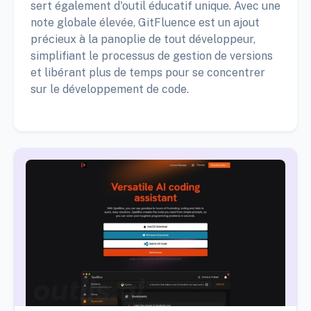
sert également d'outil éducatif unique. Avec une
note globale élevée, GitFluence est un ajout
précieux à la panoplie de tout développeur,
simplifiant le processus de gestion de versions
et libérant plus de temps pour se concentrer
sur le développement de code.