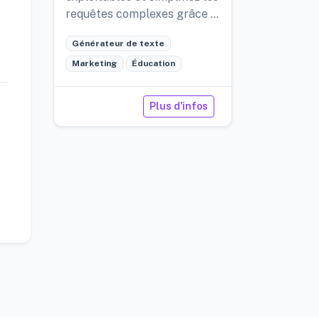
requêtes complexes grâce à
des solutions de conseil de
Générateur de texte
pointe basées sur l'IA.
Marketing
Éducation
Plus d'infos