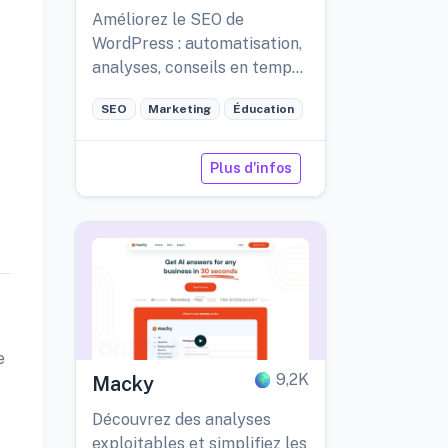
Améliorez le SEO de
WordPress : automatisation,
analyses, conseils en temps
réel, recherche de mots-clés
SEO
Marketing
Éducation
multilingues.
Plus d'infos
e
9,2K
Macky
Découvrez des analyses
exploitables et simplifiez les