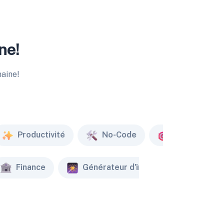
ne!
maine!
Productivité
No-Code
Marketing
Finance
Générateur d'image
Créat