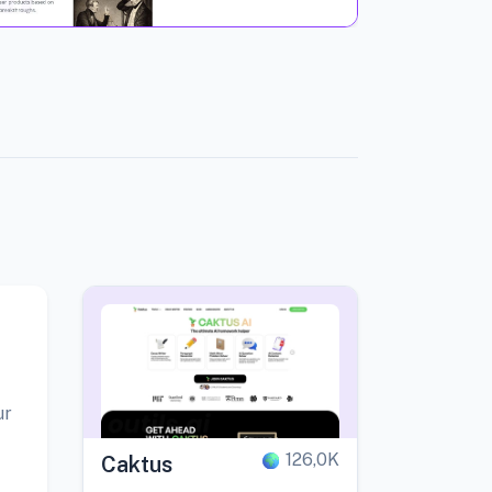
ur
126,0K
Caktus