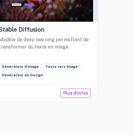
Stable Diffusion
Playgro
Modèle de deep learning permettant de
Libérez vo
transformer du texte en image.
création d
édition int
Générateur d'image
Texte vers image
Générateu
Générateur de Design
Retouche 
Plus d'infos