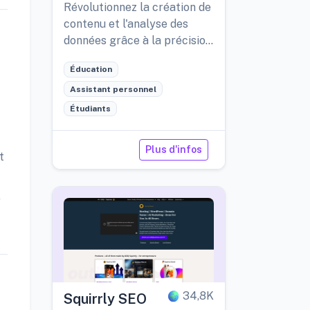
Révolutionnez la création de
contenu et l'analyse des
données grâce à la précision
et à la personnalisation
Éducation
offertes par l'intelligence
artificielle.
Assistant personnel
Étudiants
Plus d'infos
t
r
34,8K
Squirrly SEO