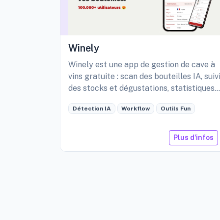
Winely
Winely est une app de gestion de cave à
vins gratuite : scan des bouteilles IA, suiv
des stocks et dégustations, statistiques
détaillées de sa cave, etc.
Détection IA
Workflow
Outils Fun
Plus d'infos