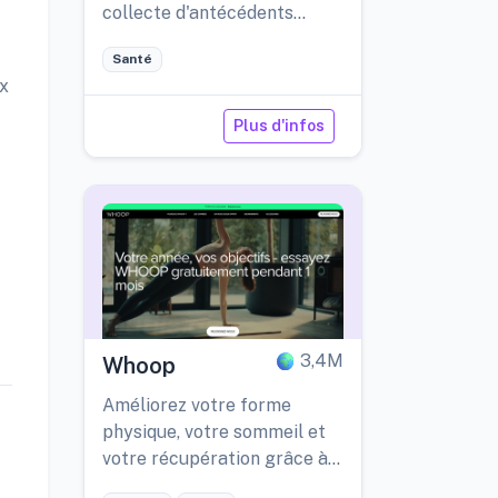
collecte d'antécédents
pilotée par l'IA et à des
Santé
conseils personnalisés.
ux
Plus d'infos
3,4M
Whoop
Améliorez votre forme
physique, votre sommeil et
votre récupération grâce à
des analyses de santé en