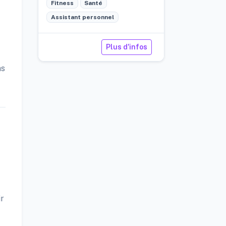
Fitness
Santé
temps réel.
Assistant personnel
Plus d'infos
ns
ir