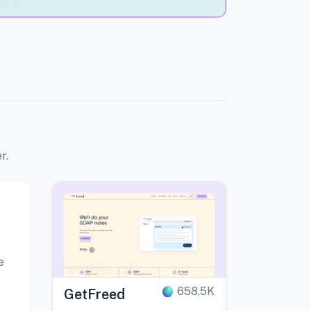
r.
e
658,5K
GetFreed