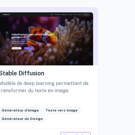
Stable Diffusion
Playgro
Modèle de deep learning permettant de
Libérez vo
transformer du texte en image.
création d
édition int
Générateur d'image
Texte vers image
Générateu
Générateur de Design
Retouche 