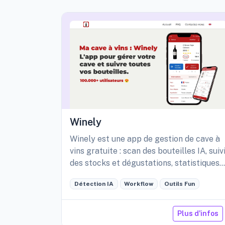
Winely
Winely est une app de gestion de cave à
vins gratuite : scan des bouteilles IA, suiv
des stocks et dégustations, statistiques
détaillées de sa cave, etc.
Détection IA
Workflow
Outils Fun
Plus d'infos