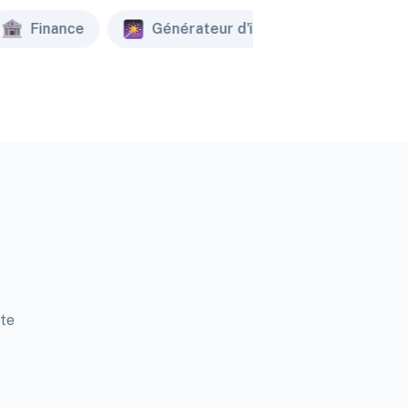
Finance
Générateur d'image
Créat
tte