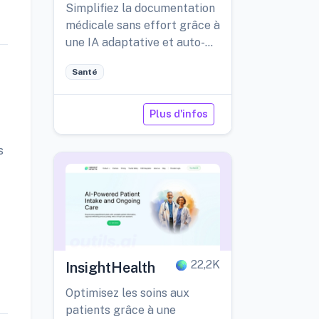
Simplifiez la documentation
médicale sans effort grâce à
une IA adaptative et auto-
apprenante.
Santé
Plus d'infos
s
22,2K
InsightHealth
Optimisez les soins aux
patients grâce à une