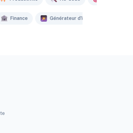
Finance
Générateur d'image
Créat
tte