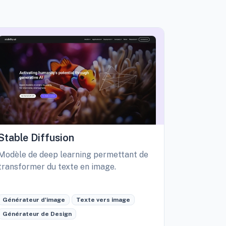
Stable Diffusion
Playgro
Modèle de deep learning permettant de
Libérez vo
transformer du texte en image.
création d
édition int
Générateur d'image
Texte vers image
Générateu
Générateur de Design
Retouche 