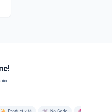
ne!
maine!
Productivité
No-Code
Marketing