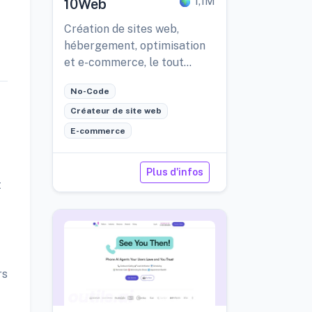
1,1M
10Web
Création de sites web,
hébergement, optimisation
et e-commerce, le tout
intégré sur une seule
No-Code
plateforme grâce à l'IA.
Créateur de site web
E-commerce
Plus d'infos
t
rs