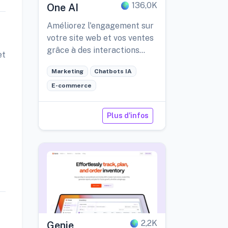
136,0K
One AI
Améliorez l'engagement sur
votre site web et vos ventes
grâce à des interactions
et
adaptatives basées sur l'IA.
Marketing
Chatbots IA
E-commerce
Plus d'infos
2,2K
Genie