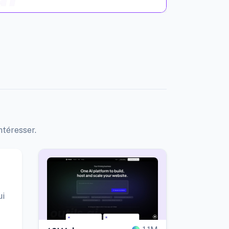
ntéresser.
ui