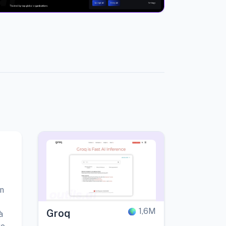
un
1,6M
Groq
à