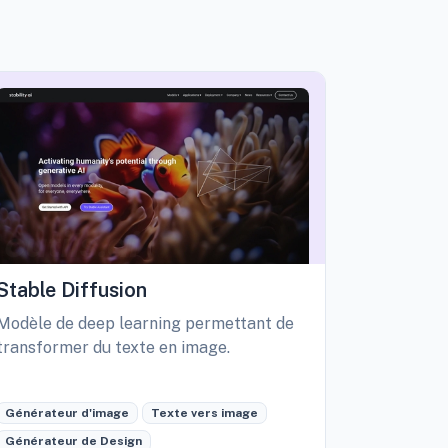
Stable Diffusion
Playgro
Modèle de deep learning permettant de
Libérez vo
transformer du texte en image.
création d
édition int
Générateur d'image
Texte vers image
Générateu
Générateur de Design
Retouche 