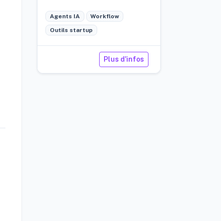
la fois transparente et
Agents IA
Workflow
efficace.
Outils startup
Plus d'infos