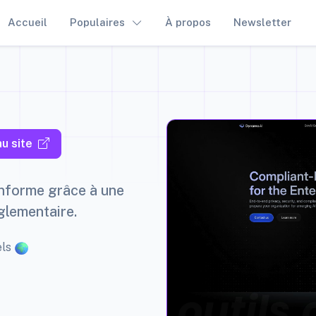
Accueil
Populaires
À propos
Newsletter
u site
onforme grâce à une
glementaire.
els