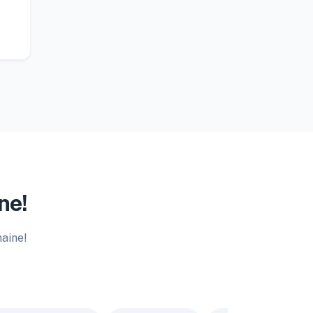
ne!
maine!