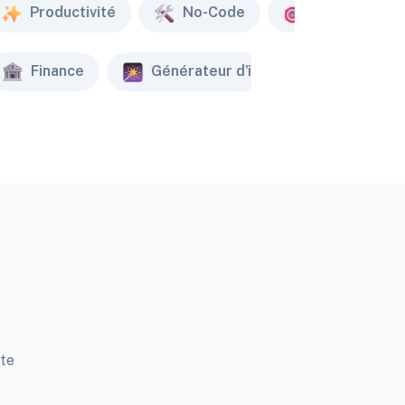
Productivité
No-Code
Marketing
Finance
Générateur d'image
Créat
tte