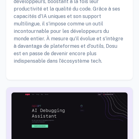
développeurs, boostant à la fois leur
productivité et la qualité du code. Grâce à ses
capacités d'IA uniques et son support
multilingue, il s'impose comme un outil
incontournable pour les développeurs du
monde entier. À mesure qu'il évolue et s'intègre
à davantage de plateformes et d'outils, Dosu
est en passe de devenir encore plus
indispensable dans l'écosystème tech.