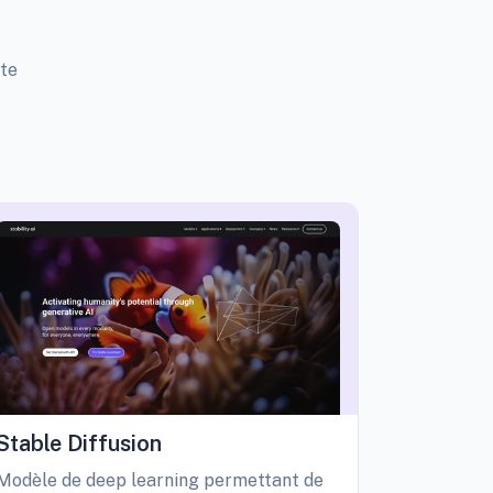
tte
Stable Diffusion
Playgro
Modèle de deep learning permettant de
Libérez vo