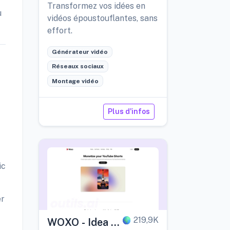
Transformez vos idées en
u
vidéos époustouflantes, sans
effort.
Générateur vidéo
Réseaux sociaux
Montage vidéo
Plus d'infos
ic
er
219,9K
WOXO - Idea to