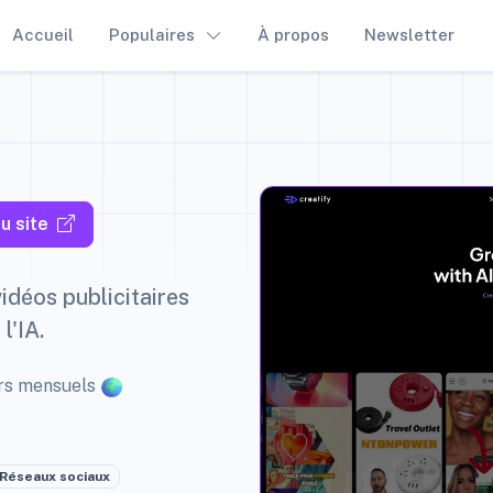
Accueil
Populaires
À propos
Newsletter
u site
idéos publicitaires
l'IA.
eurs mensuels
Réseaux sociaux