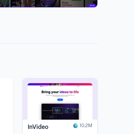
10,2M
InVideo