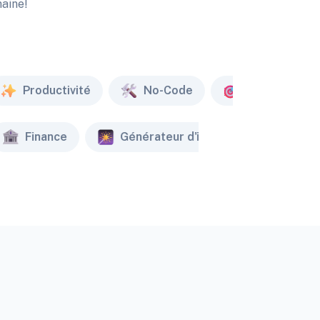
maine!
Productivité
No-Code
Marketing
Finance
Générateur d'image
Créat