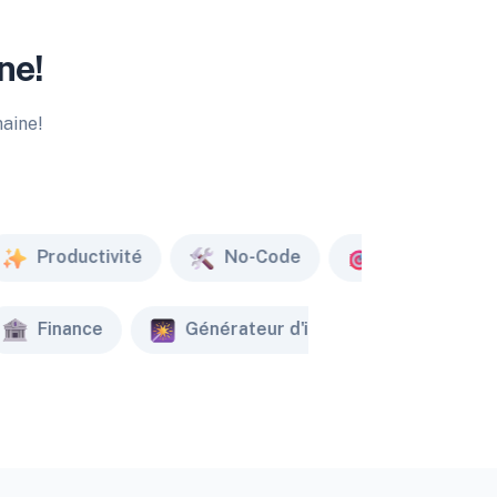
ne!
maine!
Productivité
No-Code
Marketing
Finance
Générateur d'image
Créat