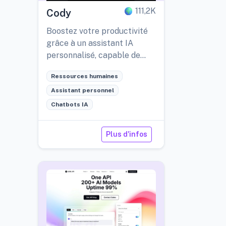
111,2K
Cody
Boostez votre productivité
grâce à un assistant IA
personnalisé, capable de
répondre facilement à vos
Ressources humaines
questions et d'optimiser vos
flux de travail.
Assistant personnel
Chatbots IA
Plus d'infos