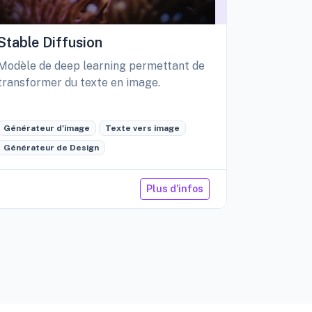
Stable Diffusion
Playgro
Modèle de deep learning permettant de
Libérez vo
transformer du texte en image.
création d
édition int
Générateur d'image
Texte vers image
Générateu
Générateur de Design
Retouche 
Plus d'infos