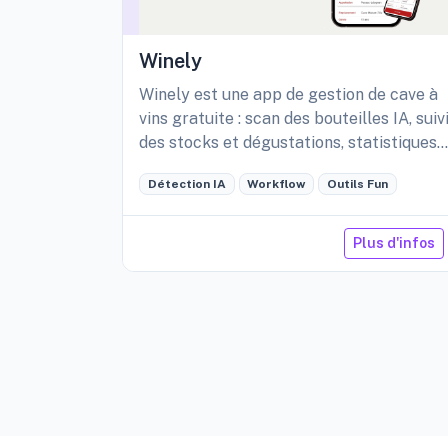
Winely
Winely est une app de gestion de cave à
vins gratuite : scan des bouteilles IA, suiv
des stocks et dégustations, statistiques
détaillées de sa cave, etc.
Détection IA
Workflow
Outils Fun
Plus d'infos