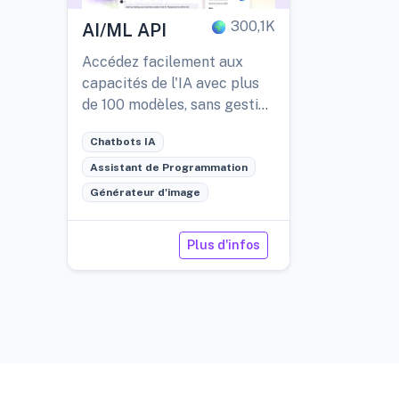
300,1K
AI/ML API
Accédez facilement aux
capacités de l'IA avec plus
de 100 modèles, sans gestion
de serveur, économique et
Chatbots IA
compatible avec OpenAI.
Assistant de Programmation
Générateur d'image
Plus d'infos