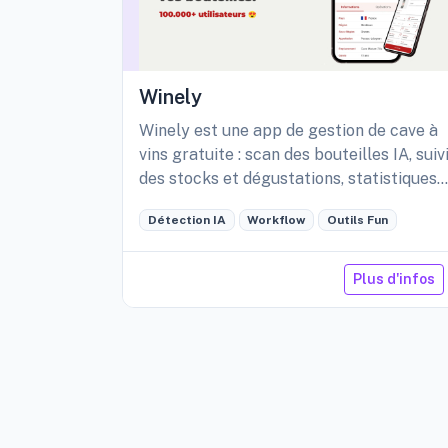
Winely
Winely est une app de gestion de cave à
vins gratuite : scan des bouteilles IA, suiv
des stocks et dégustations, statistiques
détaillées de sa cave, etc.
Détection IA
Workflow
Outils Fun
Plus d'infos