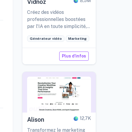
8,5M
Vidnoz
Créez des vidéos
professionnelles boostées
par l'IA en toute simplicité,
dans plus de 140 langues.
Générateur vidéo
Marketing
Plus d'infos
12,7K
Alison
Transformez le marketing