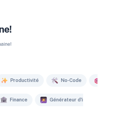
ne!
maine!
Productivité
No-Code
Marketing
Finance
Générateur d'image
Créat