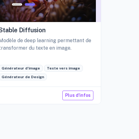
Stable Diffusion
Playgro
Modèle de deep learning permettant de
Libérez vo
transformer du texte en image.
création d
édition int
Générateur d'image
Texte vers image
Générateu
Générateur de Design
Retouche 
Plus d'infos