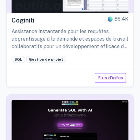
86,4K
Coginiti
Assistance instantanée pour les requêtes,
apprentissage à la demande et espaces de travail
collaboratifs pour un développement efficace de
produits data et analytiques.
SQL
Gestion de projet
Plus d'infos