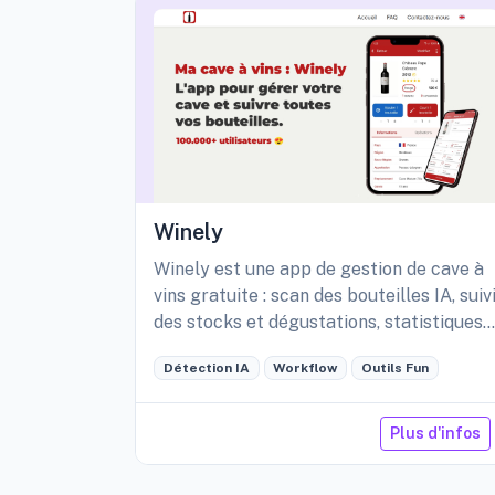
Winely
Winely est une app de gestion de cave à
vins gratuite : scan des bouteilles IA, suiv
des stocks et dégustations, statistiques
détaillées de sa cave, etc.
Détection IA
Workflow
Outils Fun
Plus d'infos