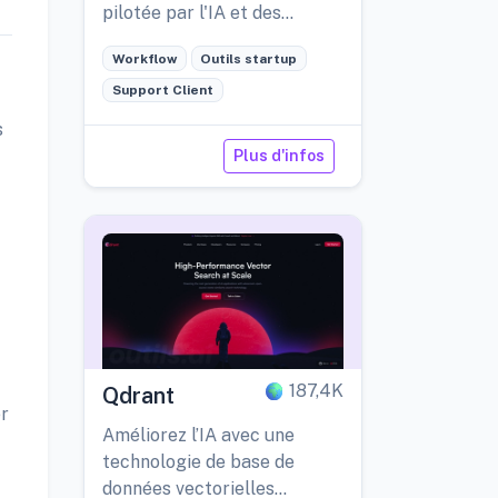
pilotée par l'IA et des
analyses en temps réel.
Workflow
Outils startup
Support Client
s
Plus d'infos
187,4K
Qdrant
er
Améliorez l’IA avec une
technologie de base de
données vectorielles