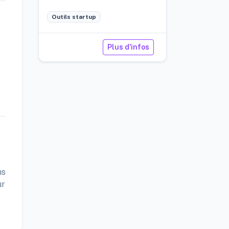
performante et évolutive.
Outils startup
Plus d'infos
ns
ur