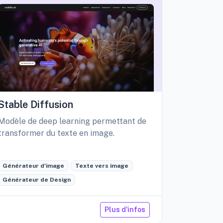
Stable Diffusion
Playgro
Modèle de deep learning permettant de
Libérez vo
transformer du texte en image.
création d
édition int
Générateur d'image
Texte vers image
Générateu
Générateur de Design
Retouche 
Plus d'infos