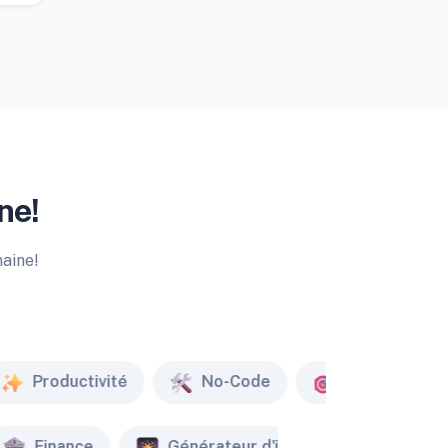
ne!
maine!
Productivité
No-Code
Marketing
Finance
Générateur d'image
Créat