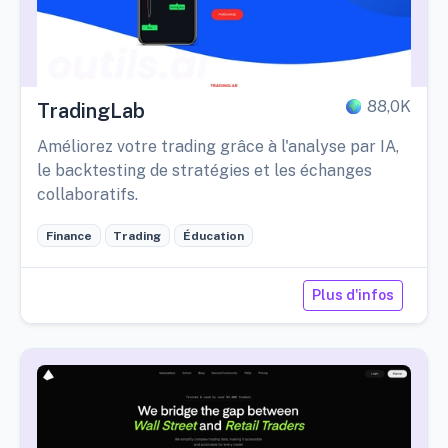
88,0K
TradingLab
Améliorez votre trading grâce à l'analyse par IA,
le backtesting de stratégies et les échanges
collaboratifs.
Finance
Trading
Éducation
Plus d'infos