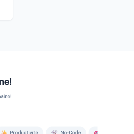
ne!
maine!
Productivité
No-Code
Marketing