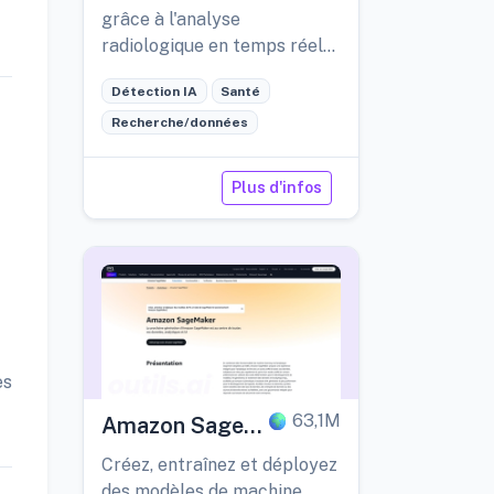
grâce à l'analyse
radiologique en temps réel
et à l'intelligence artificielle.
Détection IA
Santé
Recherche/données
Plus d'infos
es
63,1M
Amazon Sage
Maker
Créez, entraînez et déployez
des modèles de machine