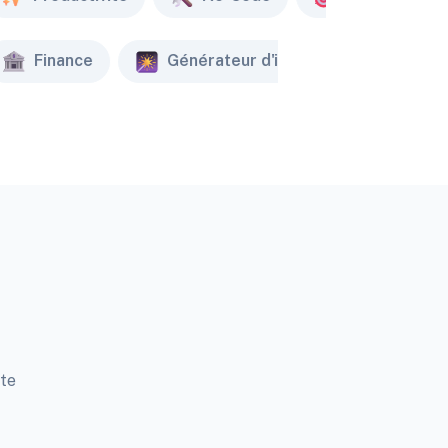
Finance
Générateur d'image
Créat
tte