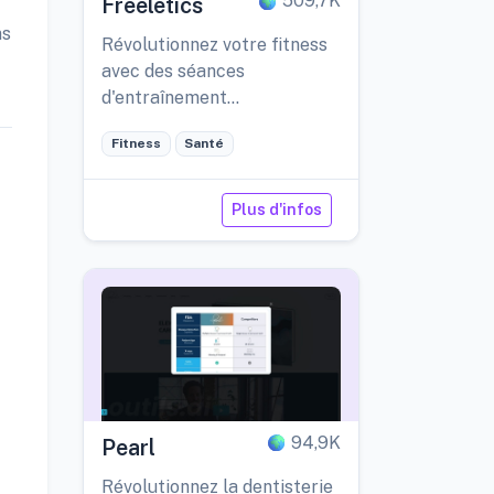
509,7K
Freeletics
ns
Révolutionnez votre fitness
avec des séances
d'entraînement
personnalisées, flexibles et
Fitness
Santé
pilotées par l'IA.
Plus d'infos
94,9K
Pearl
Révolutionnez la dentisterie