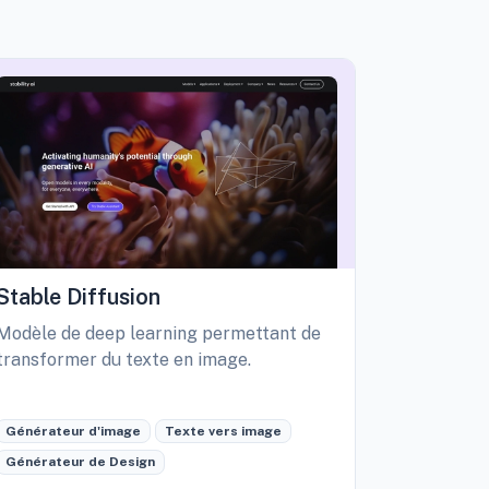
Stable Diffusion
Playgro
Modèle de deep learning permettant de
Libérez vo
transformer du texte en image.
création d
édition int
Générateur d'image
Texte vers image
Générateu
Générateur de Design
Retouche 