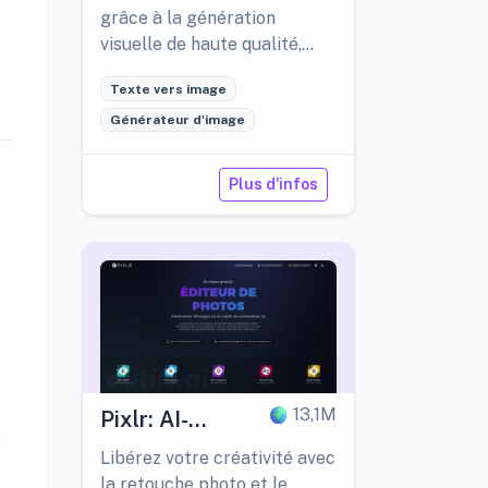
grâce à la génération
visuelle de haute qualité,
personnalisable et
Texte vers image
propulsée par l'IA.
Générateur d'image
Plus d'infos
13,1M
Pixlr: AI-
e
Powered Editor
Libérez votre créativité avec
la retouche photo et le