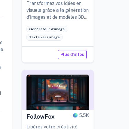
Transformez vos idées en
visuels grâce à la génération
d'images et de modèles 3D
pilotée par l'IA.
Générateur d'image
Texte vers image
ne
me
Plus d'infos
t
i
e
5,5K
FollowFox
Libérez votre créativité