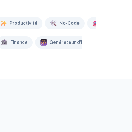
Productivité
No-Code
Marketing
Finance
Générateur d'image
Créat