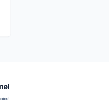
ne!
maine!