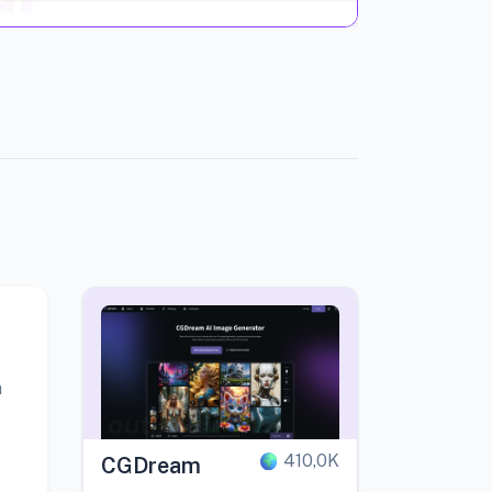
à
410,0K
CGDream