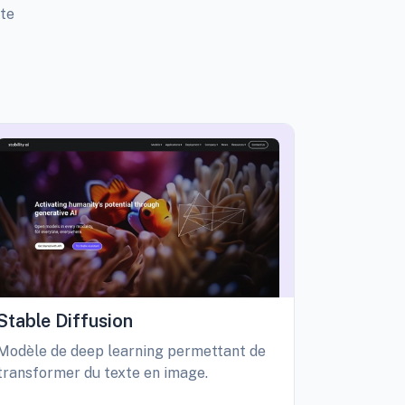
tte
Stable Diffusion
Playgro
Modèle de deep learning permettant de
Libérez vo
transformer du texte en image.
création d
édition int