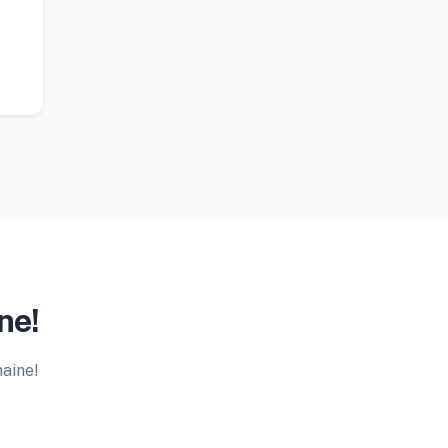
ne!
maine!