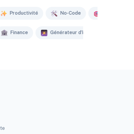
Productivité
No-Code
Marketing
Finance
Générateur d'image
Créat
tte