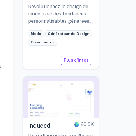
Révolutionnez le design de
mode avec des tendances
personnalisables générées
par l'IA.
Mode
Générateur de Design
E-commerce
Plus d'infos
s
e
20,8K
Induced