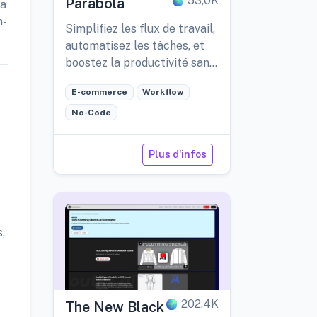
53,0K
Parabola
la
n-
Simplifiez les flux de travail,
automatisez les tâches, et
boostez la productivité sans
effort.
E-commerce
Workflow
No-Code
Plus d'infos
,
202,4K
The New Black