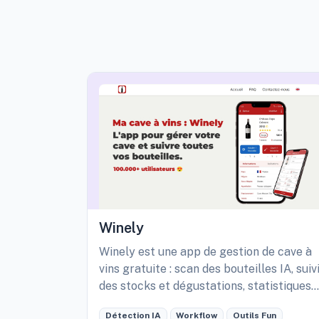
Winely
Winely est une app de gestion de cave à
vins gratuite : scan des bouteilles IA, suiv
des stocks et dégustations, statistiques
détaillées de sa cave, etc.
Détection IA
Workflow
Outils Fun