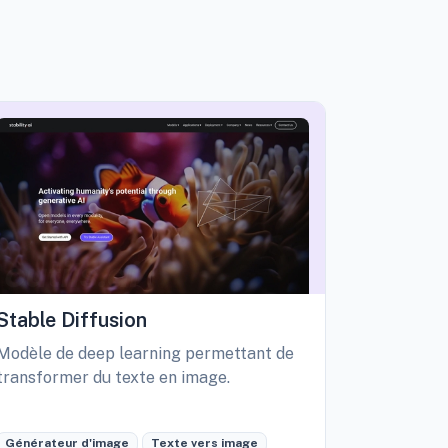
Stable Diffusion
Playgro
Modèle de deep learning permettant de
Libérez vo
transformer du texte en image.
création d
édition int
Générateur d'image
Texte vers image
Générateu