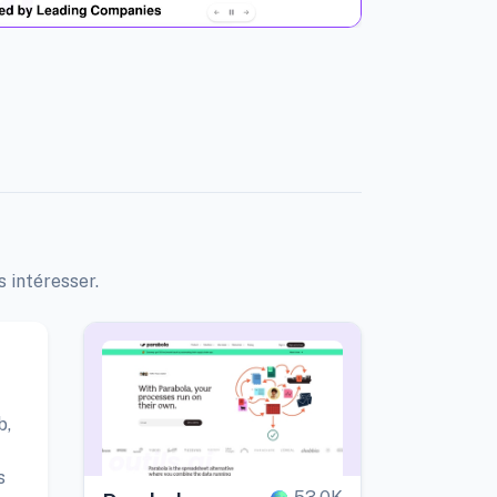
s intéresser.
b,
s