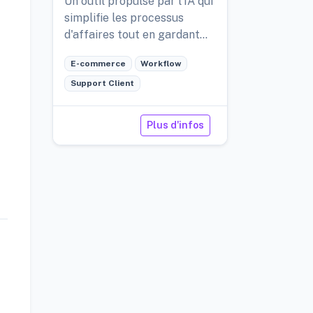
Un outil propulsé par l'IA qui
simplifie les processus
d'affaires tout en gardant
une supervision humaine.
E-commerce
Workflow
Support Client
Plus d'infos